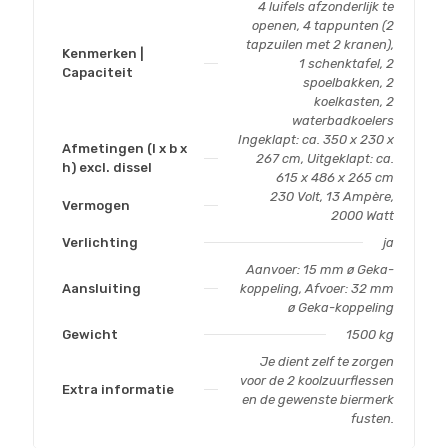
4 luifels afzonderlijk te
openen, 4 tappunten (2
tapzuilen met 2 kranen),
Kenmerken |
1 schenktafel, 2
Capaciteit
spoelbakken, 2
koelkasten, 2
waterbadkoelers
Ingeklapt: ca. 350 x 230 x
Afmetingen (l x b x
267 cm, Uitgeklapt: ca.
h) excl. dissel
615 x 486 x 265 cm
230 Volt, 13 Ampère,
Vermogen
2000 Watt
Verlichting
ja
Aanvoer: 15 mm ø Geka-
Aansluiting
koppeling, Afvoer: 32 mm
ø Geka-koppeling
Gewicht
1500 kg
Je dient zelf te zorgen
voor de 2 koolzuurflessen
Extra informatie
en de gewenste biermerk
fusten.